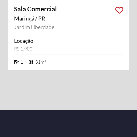
Sala Comercial
Maringá / PR
Jardim Liberdade
Locação
R$ 1.900
1 banheiros
1 |
31m²