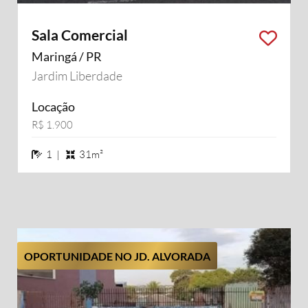
Sala Comercial
Maringá / PR
Jardim Liberdade
Locação
R$ 1.900
1 banheiros
1 |
31m²
OPORTUNIDADE NO JD. ALVORADA