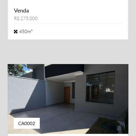
Venda
R$ 275.000
450m²
CA0002