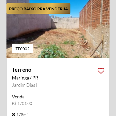
PREÇO BAIXO PRA VENDER JÁ
TE0002
Terreno
Maringá / PR
Jardim Dias II
Venda
R$ 170.000
178m²