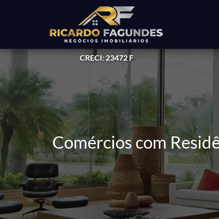
CRECI: 23472 F
Comércios com Residê