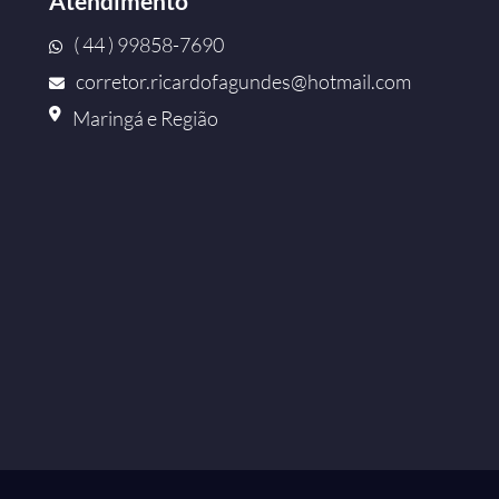
Atendimento
( 44 ) 99858-7690
corretor.ricardofagundes@hotmail.com
Maringá e Região